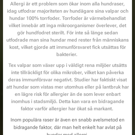
Allergi är ett problem som ökar inom alla hundraser,
idag utfodrar majoriteten av hundägare sina valpar och
hundar 100% torrfoder. Torrfoder är värmebehandlat
vilket innebär att inga mikroorganismer överlever, det
gör hundfodret sterilt. För inte så länge sedan
utfodrade man sina hundar med rester från människans
kost, vilket gjorde att immunförsvaret fick utsättas för
bakterier.
Tex valpar som växer upp i väldigt rena miljöer utsätts
inte tillräckligt för olika mikrober, vilket kan påverka
deras immunförsvar negativt. Studier har faktiskt visat
att hundar som vistas mer utomhus eller på lantbruk har
en lägre risk för allergier än de som lever enbart
inomhus i stadsmiljö. Detta kan vara en bidragande
faktor varför allergier har ökat så markant.
Inom populära raser är även en snabb avelsmetod en
bidragande faktor, där man helt enkelt har avlat på
hundar med allergi.