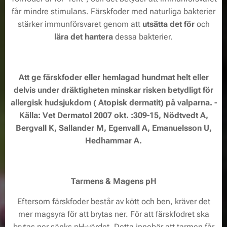
får mindre stimulans. Färskfoder med naturliga bakterier
stärker immunförsvaret genom att
utsätta det för
och
lära det hantera
dessa bakterier.
Att ge färskfoder eller hemlagad hundmat helt eller
delvis under dräktigheten minskar risken betydligt för
allergisk hudsjukdom ( Atopisk dermatit) på valparna.
-
Källa: Vet Dermatol 2007 okt. :309-15, Nödtvedt A,
Bergvall K, Sallander M, Egenvall A, Emanuelsson U,
Hedhammar A.
Tarmens & Magens pH
Eftersom färskfoder består av kött och ben, kräver det
mer magsyra för att brytas ner. För att färskfodret ska
brytas ner sänks pH-värdet. Detta innebär att tarmen får