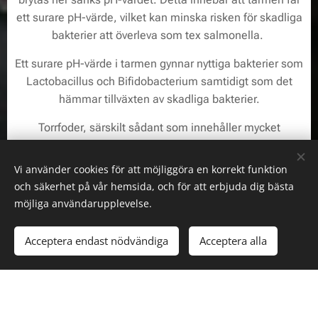
ett surare pH-värde, vilket kan minska risken för skadliga
bakterier att överleva som tex salmonella.
Ett surare pH-värde i tarmen gynnar nyttiga bakterier som
Lactobacillus
och
Bifidobacterium
samtidigt som det
hämmar tillväxten av skadliga bakterier.
Torrfoder, särskilt sådant som innehåller mycket
kolhydrater och spannmål, tenderar att höja pH-värdet
(göra det mindre surt).
Vi använder cookies för att möjliggöra en korrekt funktion
och säkerhet på vår hemsida, och för att erbjuda dig bästa
möjliga användarupplevelse.
Färskfoder vs torrfoder i pH-skala
Acceptera endast nödvändiga
Acceptera alla
pH-värdet i magen
Färskfoder - pH 1,5 - 2
Torrfoder - pH 2 - 4